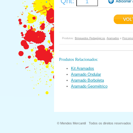
Qnt:
Produtos:
Brinquedos Pedagógicos
,
Aramados
e
Psicomot
Produtos Relacionados:
Kit Aramados
Aramado Ondular
Aramado Borboleta
Aramado Geométrico
© Mendes Mercantil
Todos os direitos reservados