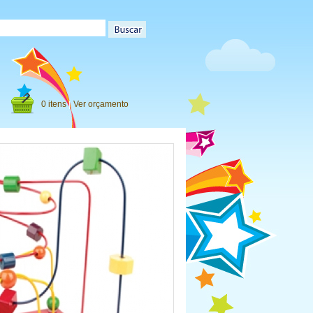
0 itens
|
Ver orçamento