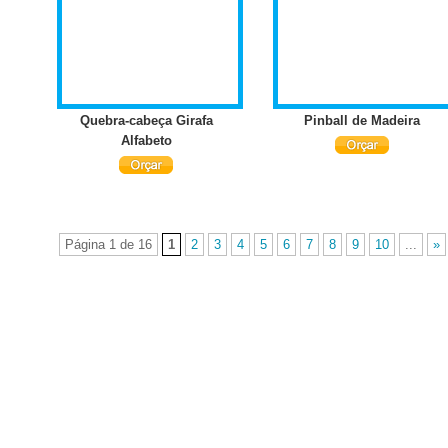
Quebra-cabeça Girafa
Pinball de Madeira
Alfabeto
Página 1 de 16
1
2
3
4
5
6
7
8
9
10
...
»